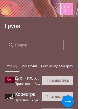
ME
NU
Групи
Усе (3)
Мої групи
Рекомендовані групи
Для тих, хто надумав 😉
Приєднатись
Приватна
·
130 учасників
Хореографії High Heels
Приєднатись
Публічна
·
7 учасників