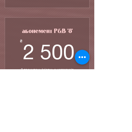
абонемент P&B '8'
2 500
₴
2 500
8 тренувань/місяць з напрямків
ПОЛСПОРТ ЕКЗОТІК ПОЛДЕНС
СТРЕТЧІНГ ПІЛАТЕС ОЗДОРОВЧА
ГІМНАСТИКА СПИНИ
Дійсний упродовж 1 місяця
Купити