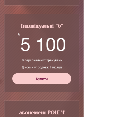
Індивідуальні "6"
5 100
₴
5 100
6 персональних тренувань
Дійсний упродовж 1 місяця
Купити
абонемент POLE '4'