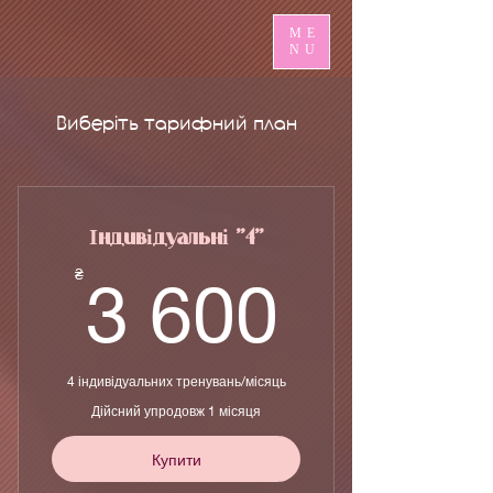
ME
NU
Виберіть тарифний план
Індивідуальні "4"
3 600
₴
3 600
4 індивідуальних тренувань/місяць
Дійсний упродовж 1 місяця
Купити