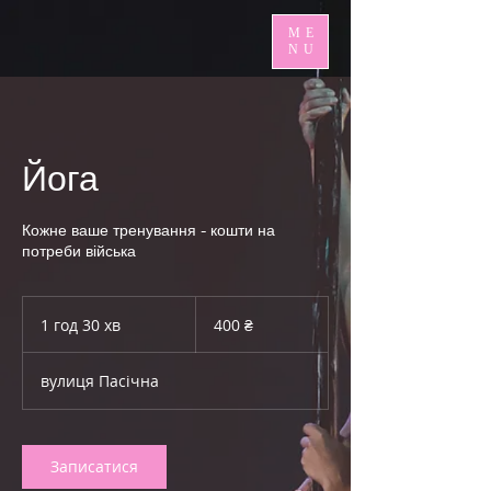
ME
NU
Йога
Кожне ваше тренування - кошти на
потреби війська
400
українських
1 год 30 хв
1
400 ₴
гривень
г
о
вулиця Пасічна
3
0
х
в
Записатися