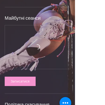
Майбутні сеанси
Записатися
Політика скасування