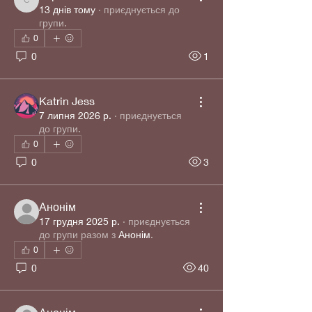
copel71985
13 днів тому
·
приєднується до
групи.
0
0
1
Katrin Jess
7 липня 2026 р.
·
приєднується
до групи.
0
0
3
Анонім
17 грудня 2025 р.
·
приєднується
до групи разом з
Анонім
.
0
0
40