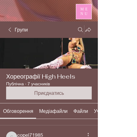
ME
NU
Групи
Хореографії High Heels
Публічна
·
7 учасників
Приєднатись
Обговорення
Медіафайли
Файли
Учасники
copel71985